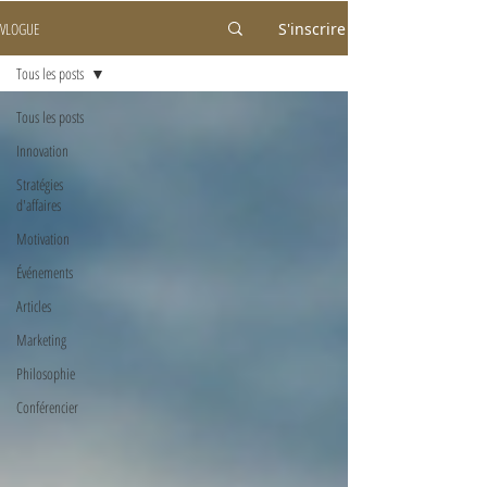
VLOGUE
S'inscrire
Tous les posts
Tous les posts
Innovation
Stratégies
d'affaires
Motivation
Événements
Articles
Marketing
Philosophie
Conférencier