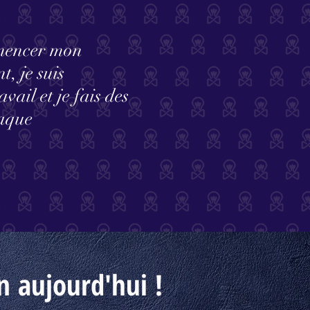
mmencer mon
, je suis
ail et je fais des
haque
on
aujourd'hui
!