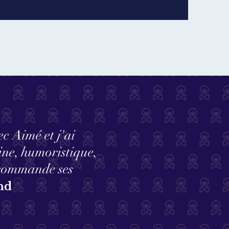
ec Aimé et j'ai
ne, humoristique,
recommande ses
nd