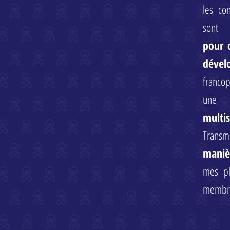
les co
son
pour 
dével
francop
une 
multis
Trans
maniè
mes pl
membre 