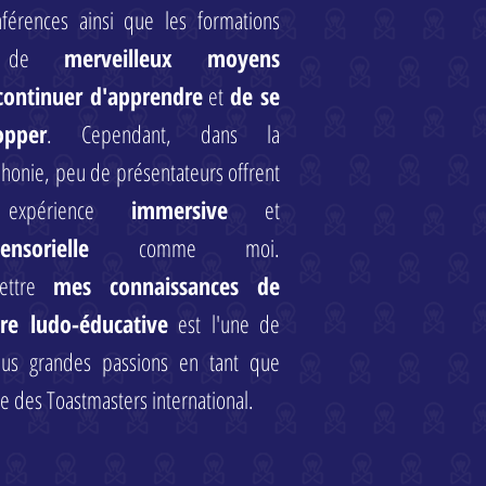
nférences ainsi que les formations
t de
merveilleux moyens
continuer d'apprendre
et
de se
opper
. Cependant, dans la
honie, peu de présentateurs offrent
expérience
immersive
et
ensorielle
comme moi.
mettre
mes connaissances de
re ludo-éducative
est l'une de
us grandes passions en tant que
des Toastmasters international.