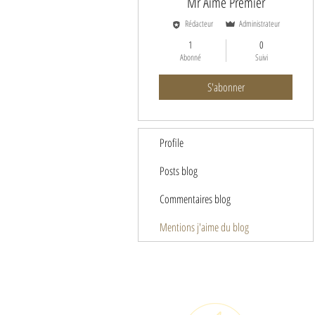
Mr Aimé Premier
Rédacteur
Administrateur
1
0
Abonné
Suivi
S'abonner
Profile
Posts blog
Commentaires blog
Mentions j'aime du blog
M