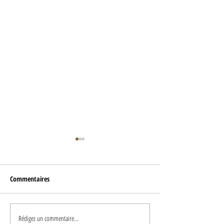
Commentaires
Rédigez un commentaire...
Pourquoi tout semble
Le Canada : 14e pay