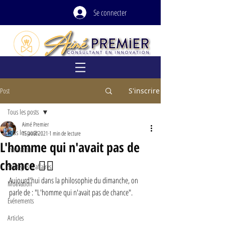
Se connecter
Post
S'inscrire
Tous les posts
Aimé Premier
Tous les posts
15 août 2021
1 min de lecture
L'homme qui n'avait pas de
Innovation
chance 🤷‍♂️
Stratégies d'affaires
Aujourd'hui dans la philosophie du dimanche, on 
Motivation
parle de : "L'homme qui n'avait pas de chance".
Événements
Articles