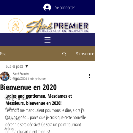
Se connecter
Post
S'inscrire
Tous les posts
Aimé Premier
Tous les posts
3 janv. 2020
1 min de lecture
Bienvenue en 2020
Innovation
Ladies and gentlemen, Mesdames et 
Stratégies d'affaires
Messieurs, bienvenue en 2020!
Motivation
Les mots me manquaient pour vous le dire, alors j'ai 
fait une vidéo... parce que je crois que cette nouvelle 
Événements
décennie sera décisive! Ce sera un point tournant 
Articles
pour la plupart d'entre nous!