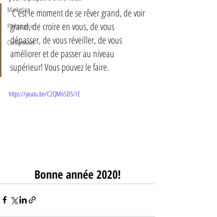
Marketing
 C'est le moment de se rêver grand, de voir 
grand, de croire en vous, de vous 
Philosophie
dépasser, de vous réveiller, de vous 
Conférencier
améliorer et de passer au niveau 
supérieur! Vous pouvez le faire. 
https://youtu.be/C2QMnSD5i1E
Bonne année 2020!