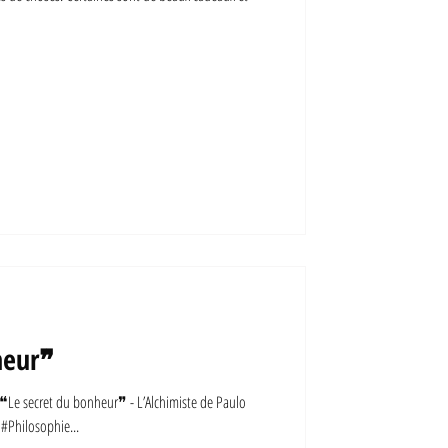
heur❞
secret du bonheur❞ - L’Alchimiste de Paulo
#Philosophie...