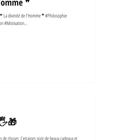
l'Homme ❞
a divinité de l'Homme ❞ #Philosophie
on #Motivation...
!🖐🎁
es de choses. Certaines sont de beaux cadeaux et