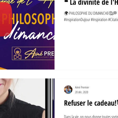
❝ La divinité de 
🌍 PHILOSOPHIE DU DIMANCHE🤔💭 ❝ L
#InspirationDuJour #Inspiration #Citati
Aimé Premier
20 déc. 2020
Refuser le cadeau
Dans la vie, on nous donne toutes sort