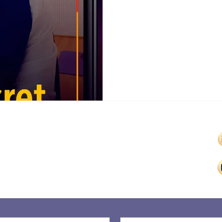
e joindre rapidement
nfo@aimepremier.com
|
Montréal et Toronto sur rendez-vous
ulement. © 202
4 Mr Aimé Premier et
PROPU
LSIA INC
.