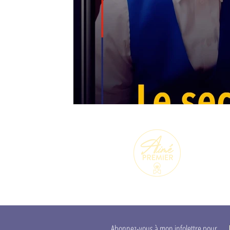
M
i
se
Abonnez-vous à mon infolettre pour