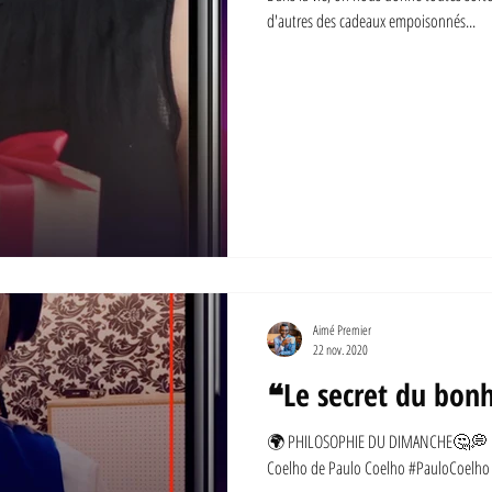
d'autres des cadeaux empoisonnés...
Aimé Premier
22 nov. 2020
❝Le secret du bon
🌍 PHILOSOPHIE DU DIMANCHE🤔💭 ❝Le 
Coelho de Paulo Coelho #PauloCoelho 