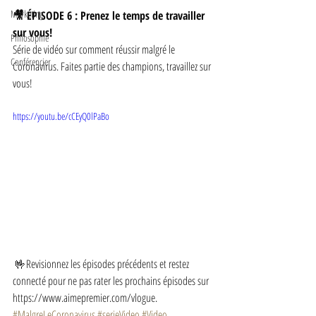
Marketing
🎥 ÉPISODE 6 : Prenez le temps de travailler 
sur vous!
Philosophie
Série de vidéo sur comment réussir malgré le 
Conférencier
Coronavirus. Faites partie des champions, travaillez sur 
vous!
https://youtu.be/cCEyQ0lPaBo
 🤟Revisionnez les épisodes précédents et restez 
connecté pour ne pas rater les prochains épisodes sur 
https://www.aimepremier.com/vlogue.
#MalgreLeCoronavirus
#serieVideo
#Video