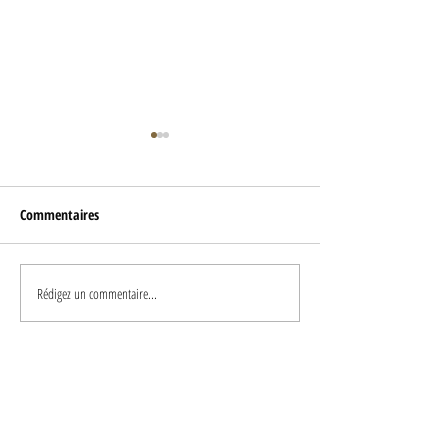
Commentaires
ÉTUDE DE CAS : Tesla
Rédigez un commentaire...
Comment émerveill
clients?