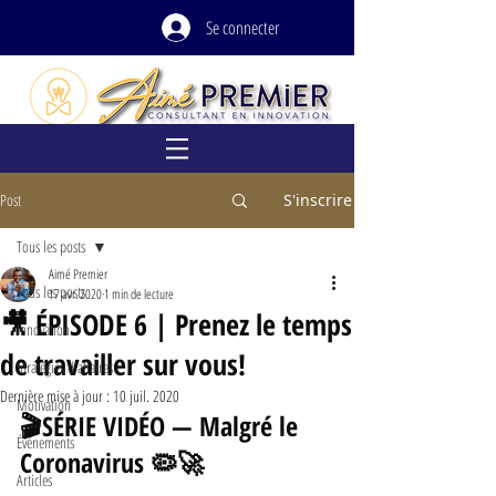
Se connecter
Post
S'inscrire
Tous les posts
Aimé Premier
Tous les posts
17 avr. 2020
1 min de lecture
🎥 ÉPISODE 6 | Prenez le temps
Innovation
de travailler sur vous!
Stratégies d'affaires
Dernière mise à jour :
10 juil. 2020
Motivation
🎬SÉRIE VIDÉO — Malgré le 
Événements
Coronavirus 🦠🚀
Articles