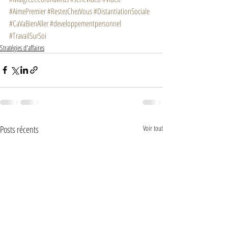
#AimePremier
#RestezChezVous
#DistantiationSociale
#CaVaBienAller
#developpementpersonnel
#TravailSurSoi
Stratégies d'affaires
Posts récents
Voir tout