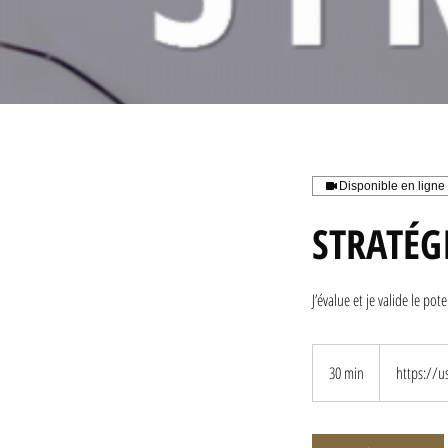
Disponible en ligne
STRATÉG
J’évalue et je valide le pot
30 min
3
https://
0
m
i