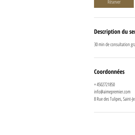
Réserver
n
Description du se
30 min de consultation grat
Coordonnées
+ 4502721850
info@aimepremier.com
8 Rue des Tulipes, Saint-J