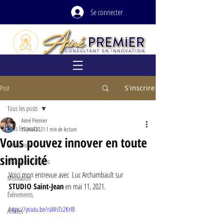
Se connecter
Post
S'inscrire
Tous les posts
Aimé Premier
Tous les posts
19 mai 2021
1 min de lecture
Vous pouvez innover en toute
Innovation
simplicité
Stratégies d'affaires
Voici mon entrevue avec  Luc Archambault sur
Motivation
STUDIO Saint-Jean
 en mai 11, 2021. 
Événements
https://youtu.be/raWsTz2KrI8
Articles