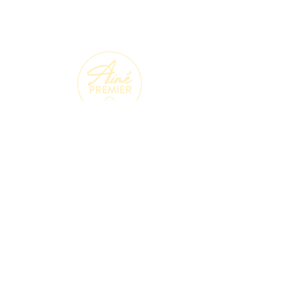
?
Me joindre rapidement
info@aimepremier.com
|
Montréal et Toronto sur
rendez-vous seulement. © 202
4 Mr Aimé Premier et
PROPU
LSIA INC
.
Abonnez-vous à mon infolettre pour innover