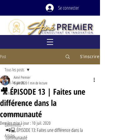
Se connecter
Post
S'inscrire
Tous les posts
Aimé Premier
Tous les posts
6 juin 2020
1 min de lecture
🎥 ÉPISODE 13 | Faites une
Innovation
différence dans la
Stratégies d'affaires
communauté
Motivation
Dernière mise à jour :
10 juil. 2020
Événements
📲💻 ÉPISODE 13: Faites une différence dans la 
Articles
communauté