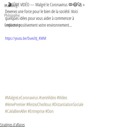
« 🎬SÉRIE VIDÉO — Malgré le Coronavirus 🦠😷🚀 »
Marketing
Devenez une force pour le bien de la société. Voici 
Philosophie
quelques idées pour vous aider à commencer à 
impacter positivement votre environnement...
Conférencier
https://youtu.be/Duev3tJ_KMM
#MalgreLeCoronavirus
#serieVideo
#Video
#AimePremier
#RestezChezVous
#DistantiationSociale
#CaVaBienAller
#Entreprise
#Don
Stratégies d'affaires