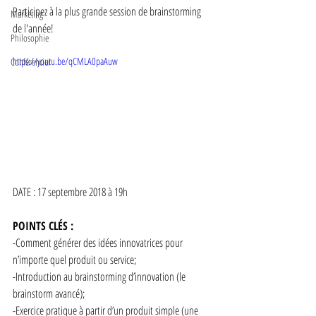
Participez à la plus grande session de brainstorming 
Marketing
de l'année!
Philosophie
https://youtu.be/qCMLA0paAuw
Conférencier
DATE : 17 septembre 2018 à 19h
POINTS CLÉS : 
-Comment générer des idées innovatrices pour 
n’importe quel produit ou service;
-Introduction au brainstorming d’innovation (le 
brainstorm avancé);
-Exercice pratique à partir d’un produit simple (une 