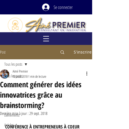
Se connecter
Post
S'inscrire
Tous les posts
Aimé Premier
Tous les posts
10 août 2018
1 min de lecture
Comment générer des idées
Innovation
innovatrices grâce au
Stratégies d'affaires
brainstorming?
Motivation
Dernière mise à jour :
29 sept. 2018
Événements
Articles
CONFÉRENCE À ENTREPRENEURS À COEUR