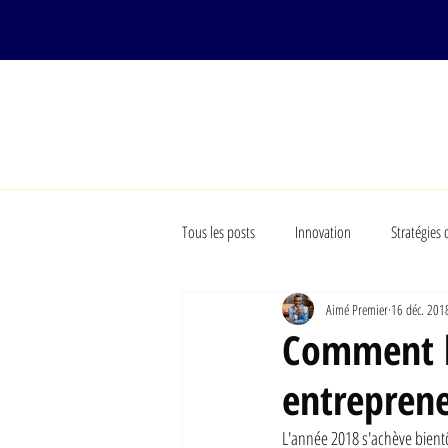
ACCUEIL
COURS EN LIGNE
Tous les posts
Innovation
Stratégies 
Aimé Premier
16 déc. 201
Philosophie
Conférencier
Comment b
entreprene
L'année 2018 s'achève bientô