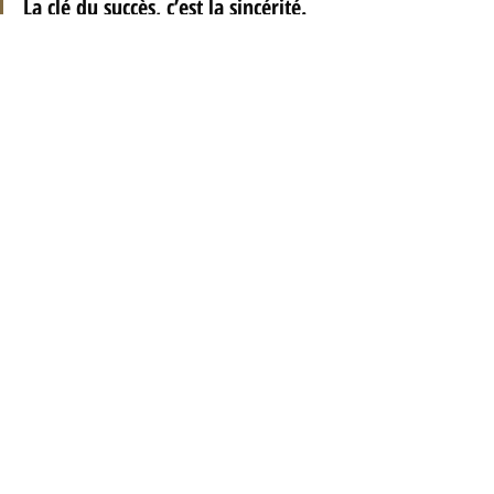
La clé du succès, c’est la sincérité.
—  Jean Giraudoux
Stratégies d'affaires
Motivation
Posts récents
Voir tout