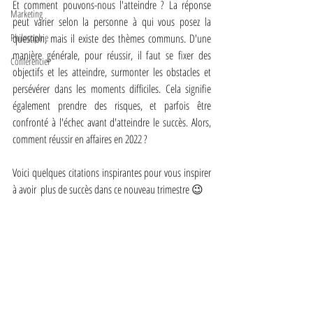
Et comment pouvons-nous l'atteindre ? La réponse 
Marketing
peut varier selon la personne à qui vous posez la 
Philosophie
question, mais il existe des thèmes communs. D'une 
manière générale, pour réussir, il faut se fixer des 
Conférencier
objectifs et les atteindre, surmonter les obstacles et 
persévérer dans les moments difficiles. Cela signifie 
également prendre des risques, et parfois être 
confronté à l'échec avant d'atteindre le succès. Alors, 
comment réussir en affaires en 2022 ? 
Voici quelques citations inspirantes pour vous inspirer 
à avoir  plus de succès dans ce nouveau trimestre 😉