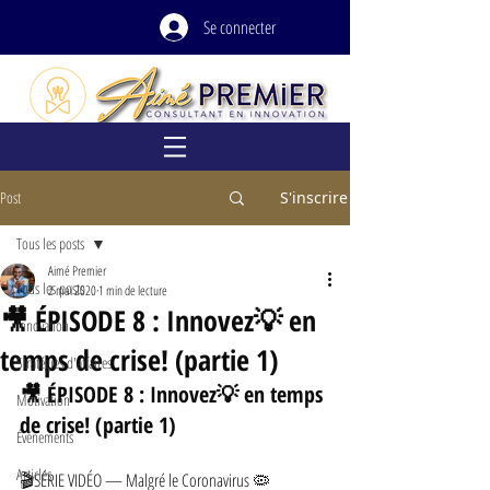
Se connecter
Post
S'inscrire
Tous les posts
Aimé Premier
Tous les posts
2 mai 2020
1 min de lecture
🎥 ÉPISODE 8 : Innovez💡 en
Innovation
temps de crise! (partie 1)
Stratégies d'affaires
🎥 ÉPISODE 8 : Innovez💡 en temps 
Motivation
de crise! (partie 1)
Événements
Articles
🎬SÉRIE VIDÉO — Malgré le Coronavirus 🦠