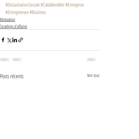
#DistantiationSociale
#CaVaBienAller
#Entreprise
#Entrepreneur
#Business
Motivation
Stratégies d'affaires
Posts récents
Voir tout