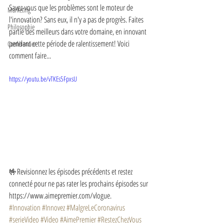
Savez-vous que les problèmes sont le moteur de 
Marketing
l'innovation? Sans eux, il n'y a pas de progrès. Faites 
Philosophie
partie des meilleurs dans votre domaine, en innovant 
pendant cette période de ralentissement! Voici 
Conférencier
comment faire...
https://youtu.be/vTKEs5FpxsU
🤟Revisionnez les épisodes précédents et restez 
connecté pour ne pas rater les prochains épisodes sur 
https://www.aimepremier.com/vlogue.
#Innovation
#Innovez
#MalgreLeCoronavirus
#serieVideo
#Video
#AimePremier
#RestezChezVous